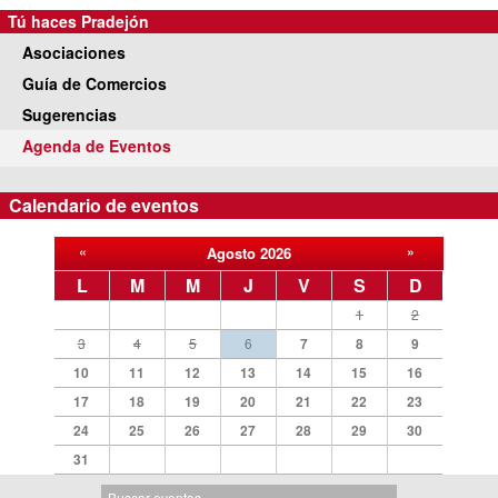
Tú haces Pradejón
Asociaciones
Guía de Comercios
Sugerencias
Agenda de Eventos
Calendario de eventos
«
Cargar en
»
Cargar en
Ver todos los eventos de
Agosto
of
2026
el
el
L
M
M
J
V
S
D
calendario
calendario
1
2
todos los
todos los
3
4
5
6
7
8
9
eventos
eventos de
10
11
12
13
14
15
16
de Julio
Septiembre
17
18
19
20
21
22
23
de 2026
de 2026
24
25
26
27
28
29
30
31
Buscar en la agenda
B