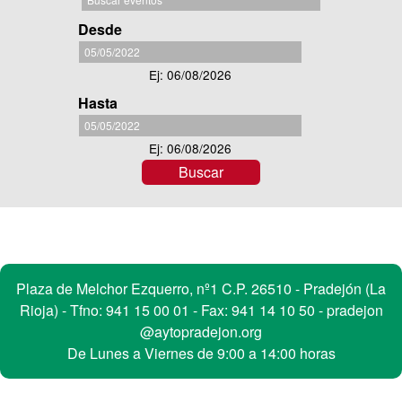
u
Desde
s
Desde
c
Ej: 06/08/2026
a
Hasta
r
Hasta
e
v
Ej: 06/08/2026
e
n
t
o
s
Contacto
Plaza de Melchor Ezquerro, nº1 C.P. 26510 - Pradejón (La
Rioja) - Tfno:
941 15 00 01
- Fax: 941 14 10 50 -
pradejon
@aytopradejon.org
De Lunes a Viernes de 9:00 a 14:00 horas