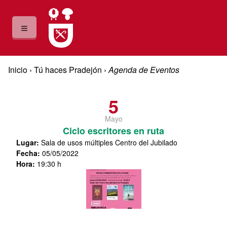
Pasar al contenido principal
≡
Usted está aquí
Inicio
›
Tú haces Pradejón
›
Agenda de Eventos
Agenda de Eventos
5
Mayo
Ciclo escritores en ruta
Lugar
:
Sala de usos múltiples Centro del Jubilado
Fecha
:
05/05/2022
Hora
:
19:30 h