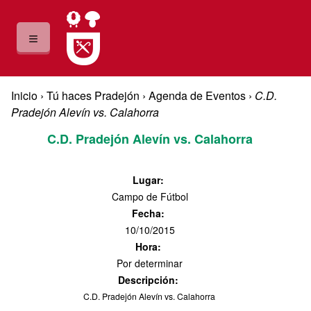
Pasar al contenido principal
≡
Usted está aquí
Inicio
›
Tú haces Pradejón
›
Agenda de Eventos
›
C.D.
Pradejón Alevín vs. Calahorra
C.D. Pradejón Alevín vs. Calahorra
Lugar
:
Campo de Fútbol
Fecha
:
10/10/2015
Hora
:
Por determinar
Descripción
:
C.D. Pradejón Alevín vs. Calahorra