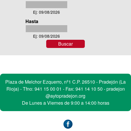
s
Desde
c
Ej: 09/08/2026
a
Hasta
r
Hasta
e
v
Ej: 09/08/2026
e
n
t
o
s
Contacto
Plaza de Melchor Ezquerro, nº1 C.P. 26510 - Pradejón (La
Rioja) - Tfno:
941 15 00 01
- Fax: 941 14 10 50 -
pradejon
@aytopradejon.org
De Lunes a Viernes de 9:00 a 14:00 horas
Accesibilidad