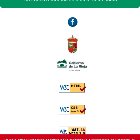
Accesibilidad
W3C: HTML5
W3C: CSS
W3C: AA WCAG
En este sitio utilizamos cookies para mejorar la experiencia del usuario. Si