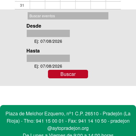
31
Buscar en la agenda
B
u
Desde
s
Desde
c
Ej: 07/08/2026
a
Hasta
r
Hasta
e
v
Ej: 07/08/2026
e
n
t
o
s
Contacto
Plaza de Melchor Ezquerro, nº1 C.P. 26510 - Pradejón (La
Rioja) - Tfno:
941 15 00 01
- Fax: 941 14 10 50 -
pradejon
@aytopradejon.org
De Lunes a Viernes de 9:00 a 14:00 horas