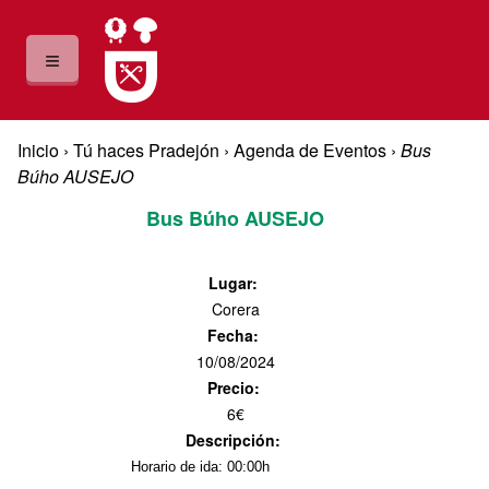
Pasar al contenido principal
≡
Usted está aquí
Inicio
›
Tú haces Pradejón
›
Agenda de Eventos
›
Bus
Búho AUSEJO
Bus Búho AUSEJO
Lugar
:
Corera
Fecha
:
10/08/2024
Precio
:
6€
Descripción
:
Horario de ida: 00:00h