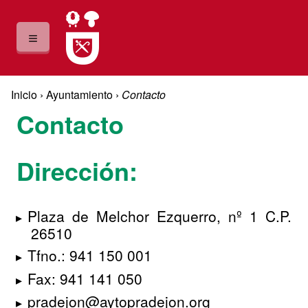
Pasar al contenido principal
≡
Usted está aquí
Inicio
›
Ayuntamiento
›
Contacto
Contacto
Dirección:
Plaza de Melchor Ezquerro, nº 1 C.P.
26510
Tfno.: 941 150 001
Fax: 941 141 050
pradejon@aytopradejon.org