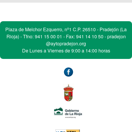
t
o
s
Contacto
Plaza de Melchor Ezquerro, nº1 C.P. 26510 - Pradejón (La
Rioja) - Tfno:
941 15 00 01
- Fax: 941 14 10 50 -
pradejon
@aytopradejon.org
De Lunes a Viernes de 9:00 a 14:00 horas
Accesibilidad
W3C: HTML5