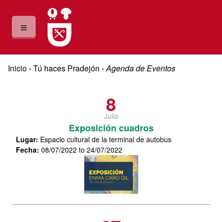
Pasar al contenido principal
≡
Usted está aquí
Inicio
›
Tú haces Pradejón
›
Agenda de Eventos
Agenda de Eventos
8
Julio
Exposición cuadros
Lugar
:
Espacio cultural de la terminal de autobus
Fecha
:
08/07/2022 to 24/07/2022